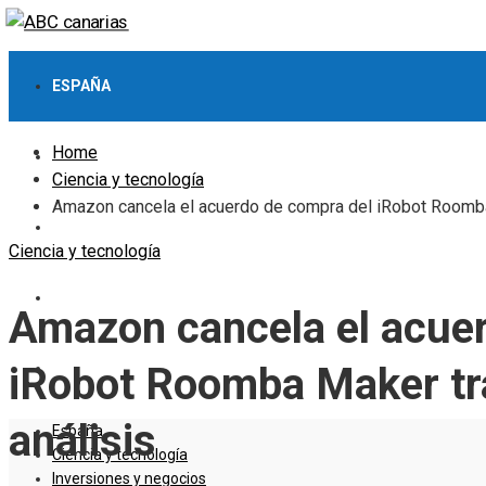
ESPAÑA
Home
CIENCIA Y TECNOLOGÍA
Ciencia y tecnología
Amazon cancela el acuerdo de compra del iRobot Roomba
INVERSIONES Y NEGOCIOS
Ciencia y tecnología
CULTURA Y OCIO
Amazon cancela el acue
RESPONSABILIDAD SOCIAL
iRobot Roomba Maker tr
análisis
España
Ciencia y tecnología
Inversiones y negocios