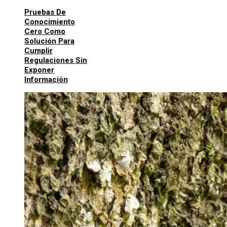
Pruebas De
Conocimiento
Cero Como
Solución Para
Cumplir
Regulaciones Sin
Exponer
Información