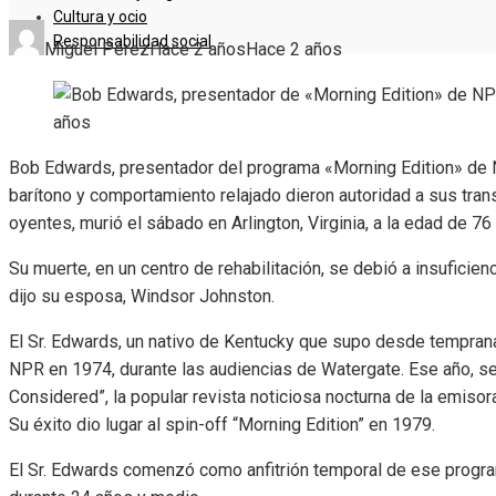
Cultura y ocio
Responsabilidad social
Miguel Pérez
Hace 2 años
Hace 2 años
Bob Edwards, presentador del programa «Morning Edition» de NP
barítono y comportamiento relajado dieron autoridad a sus tran
oyentes, murió el sábado en Arlington, Virginia, a la edad de 76
Su muerte, en un centro de rehabilitación, se debió a insuficie
dijo su esposa, Windsor Johnston.
El Sr. Edwards, un nativo de Kentucky que supo desde temprana 
NPR en 1974, durante las audiencias de Watergate. Ese año, se c
Considered”, la popular revista noticiosa nocturna de la emisora ​
Su éxito dio lugar al spin-off “Morning Edition” en 1979.
El Sr. Edwards comenzó como anfitrión temporal de ese program