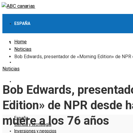
ESPAÑA
Home
CIENCIA Y TECNOLOGÍA
Noticias
Bob Edwards, presentador de «Morning Edition» de NPR 
INVERSIONES Y NEGOCIOS
Noticias
CULTURA Y OCIO
Bob Edwards, presentad
RESPONSABILIDAD SOCIAL
Edition» de NPR desde 
muere a los 76 años
España
Ciencia y tecnología
Inversiones y negocios