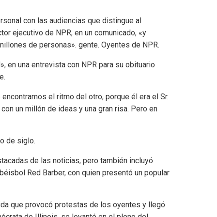
rsonal con las audiencias que distingue al
ctor ejecutivo de NPR, en un comunicado, «y
e millones de personas». gente. Oyentes de NPR.
, en una entrevista con NPR para su obituario
e.
encontramos el ritmo del otro, porque él era el Sr.
no con un millón de ideas y una gran risa. Pero en
o de siglo.
stacadas de las noticias, pero también incluyó
e béisbol Red Barber, con quien presentó un popular
da que provocó protestas de los oyentes y llegó
crata de Illinois, se levantó en el pleno del