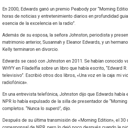
En 2000, Edwards ganó un premio Peabody por “Morning Edition
horas de noticias y entretenimiento diarios en profundidad gu
esencia de la excelencia en la radio”.
Además de su esposa, la señora Johnston, periodista y present
matrimonio anterior, Susannah y Eleanor Edwards, y un herman
Kelly terminaron en divorcio.
Edwards se casó con Johnston en 2011. Se habían conocido vari
WHYY en Filadelfia sobre un libro que había escrito, “Edward R
televisivo”. Escribió otros dos libros, «Una voz en la caja: mi v
radiofónica».
En una entrevista telefónica, Johnston dijo que Edwards habí
NPR lo había expulsado de la silla de presentador de “Morning
completos. “Nunca lo superó”, dijo.
Después de su última transmisión de «Morning Edition», el 30 d
corresponsal de NPR, pero lo dejó poco después cuando le pi