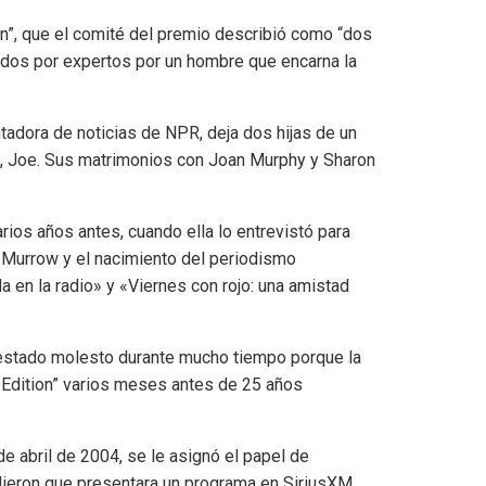
”, que el comité del premio describió como “dos
iados por expertos por un hombre que encarna la
adora de noticias de NPR, deja dos hijas de un
o, Joe. Sus matrimonios con Joan Murphy y Sharon
os años antes, cuando ella lo entrevistó para
. Murrow y el nacimiento del periodismo
ida en la radio» y «Viernes con rojo: una amistad
a estado molesto durante mucho tiempo porque la
 Edition” varios meses antes de 25 años
e abril de 2004, se le asignó el papel de
dieron que presentara un programa en SiriusXM