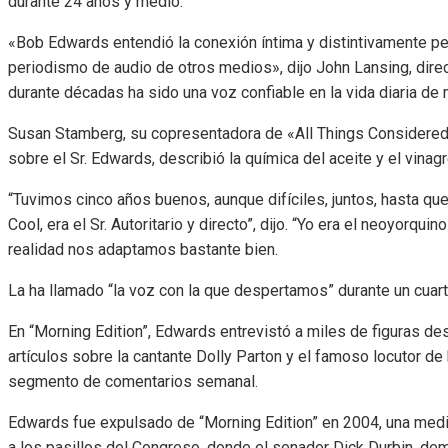
durante 24 años y medio.
«Bob Edwards entendió la conexión íntima y distintivamente pe
periodismo de audio de otros medios», dijo John Lansing, dire
durante décadas ha sido una voz confiable en la vida diaria d
Susan Stamberg, su copresentadora de «All Things Considered»
sobre el Sr. Edwards, describió la química del aceite y el vinagr
“Tuvimos cinco años buenos, aunque difíciles, juntos, hasta que 
Cool, era el Sr. Autoritario y directo”, dijo. “Yo era el neoyorqui
realidad nos adaptamos bastante bien.
La ha llamado “la voz con la que despertamos” durante un cuart
En “Morning Edition”, Edwards entrevistó a miles de figuras de
artículos sobre la cantante Dolly Parton y el famoso locutor d
segmento de comentarios semanal.
Edwards fue expulsado de “Morning Edition” en 2004, una medi
a los pasillos del Congreso, donde el senador Dick Durbin, demó