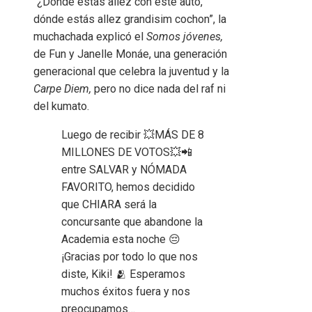
“¿Dónde estás allez con este auto,
dónde estás allez grandisim cochon”, la
muchachada explicó el
Somos jóvenes
,
de Fun y Janelle Monáe, una generación
generacional que celebra la juventud y la
Carpe Diem,
pero no dice nada del raf ni
del kumato.
Luego de recibir 💥MÁS DE 8
MILLONES DE VOTOS💥📲
entre SALVAR y NÓMADA
FAVORITO, hemos decidido
que CHIARA será la
concursante que abandone la
Academia esta noche 😔
¡Gracias por todo lo que nos
diste, Kiki! 🫂 Esperamos
muchos éxitos fuera y nos
preocupamos…