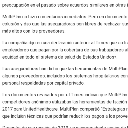
preocupación en el pasado sobre acuerdos similares en otras i
MultiPlan no hizo comentarios inmediatos. Pero en documento
colusión y dijo que las aseguradoras son libres de rechazar 
más altos con los proveedores.
La compañía dijo en una declaración anterior al Times que su tr
empleadores que pagan por la cobertura de sus trabajadores al 
equidad en todo el sistema de salud de Estados Unidos».
Las aseguradoras han dicho que las herramientas de MultiPlan 
algunos proveedores, incluidos los sistemas hospitalarios co
personal respaldadas por capital privado.
Los documentos revisados ​​por el Times indican que MultiPla
competidores anónimos utilizaban las herramientas de fijación
2017 para UnitedHealthcare, MultiPlan compartió “Estrategias r
que incluían técnicas que podrían reducir los pagos a los prov
Después de una reunión de 2019, un vicepresidente senior de U