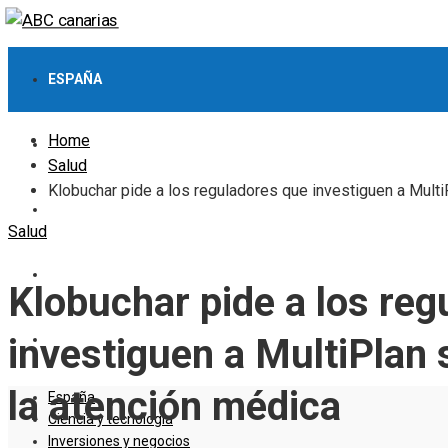
ESPAÑA
Home
CIENCIA Y TECNOLOGÍA
Salud
Klobuchar pide a los reguladores que investiguen a Multi
INVERSIONES Y NEGOCIOS
Salud
CULTURA Y OCIO
Klobuchar pide a los reg
RESPONSABILIDAD SOCIAL
investiguen a MultiPlan 
la atención médica
España
Ciencia y tecnología
Inversiones y negocios