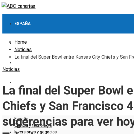
ESPAÑA
Home
CIENCIA Y TECNOLOGÍA
Noticias
La final del Super Bowl entre Kansas City Chiefs y San Fr
INVERSIONES Y NEGOCIOS
Noticias
CULTURA Y OCIO
La final del Super Bowl 
RESPONSABILIDAD SOCIAL
Chiefs y San Francisco 4
sugerencias para ver hoy 
España
Ciencia y tecnología
Inversiones y negocios