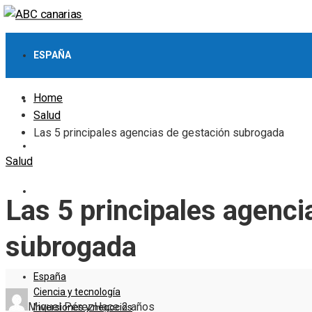
ESPAÑA
Home
CIENCIA Y TECNOLOGÍA
Salud
Las 5 principales agencias de gestación subrogada
INVERSIONES Y NEGOCIOS
Salud
CULTURA Y OCIO
Las 5 principales agenci
RESPONSABILIDAD SOCIAL
subrogada
España
Ciencia y tecnología
Miguel Pérez
Hace 2 años
Inversiones y negocios