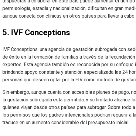
dispuestas a colaborar en este país puede aumentar el tiempo 
permisología, estadía y nacionalización, dificultan en gran med
aunque conecta con clínicas en otros países para llevar a cabo 
5. IVF Conceptions
IVF Conceptions, una agencia de gestación subrogada con sede
de éxito en la formación de familias a través de la fecundación 
expertos. Esta agencia también es reconocida por su enfoque 
brindando apoyo constante y atención especializada las 24 hora
personas que deseen optar por la FIV como método de gestaci
Sin embargo, aunque cuenta con accesibles planes de pago, no 
la gestación subrogada está permitida, y su limitado alcance lo
quienes viajan desde otros países para subrogar. Sobre todo a l
los permisos que los padres intencionales podrían requerir a la
traduce en un aumento considerable del presupuesto inicial.