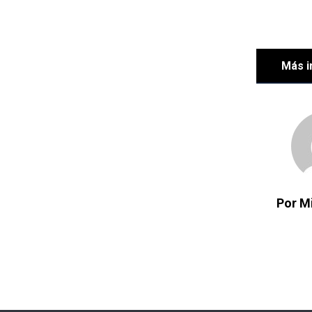
Más i
Por M