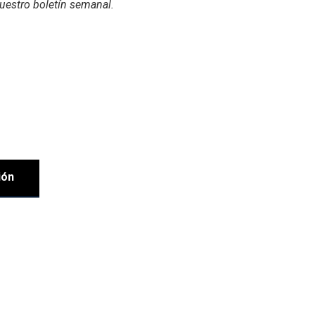
uestro boletín semanal
.
ión