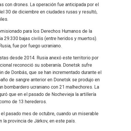
 con drones. La operación fue anticipada por el
l 30 de diciembre en ciudades rusas y resultó,
iles.
Comisionado para los Derechos Humanos de la
a 29.330 bajas civilis (entre heridos y muertos).
Rusia, fue por fuego ucraniano.
stas desde 2014. Rusia anexó este territorio por
cional reconoció su soberanía. Donetsk sufre
ión de Donbás, que se han incrementado durante el
baño de sangre anterior en Donetsk se produjo en
un bombardero ucraniano con 21 malhechores. La
ró que en el pasado de Nochevieja la artillería
í como de 13 herederos.
ar el pasado mes de octubre, cuando un miserable
 la provincia de Járkov, en este país.