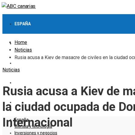
ESPAÑA
Home
CIENCIA Y TECNOLOGÍA
Noticias
Rusia acusa a Kiev de masacre de civiles en la ciudad oc
INVERSIONES Y NEGOCIOS
Noticias
CULTURA Y OCIO
Rusia acusa a Kiev de ma
RESPONSABILIDAD SOCIAL
la ciudad ocupada de Do
Internacional
España
Ciencia y tecnología
Inversiones y negocios